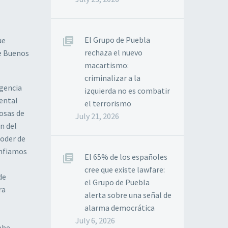
El Grupo de Puebla
ue
rechaza el nuevo
e Buenos
macartismo:
criminalizar a la
rgencia
izquierda no es combatir
ental
el terrorismo
tosas de
July 21, 2026
n del
poder de
onfiamos
El 65% de los españoles
cree que existe lawfare:
de
el Grupo de Puebla
ra
alerta sobre una señal de
alarma democrática
July 6, 2026
ebe