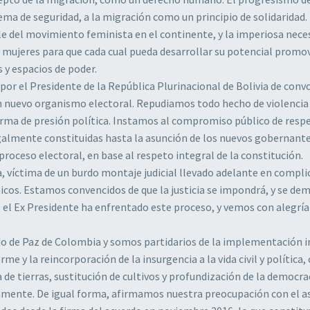
a de seguridad, a la migración como un principio de solidaridad.
del movimiento feminista en el continente, y la imperiosa nece
 mujeres para que cada cual pueda desarrollar su potencial promo
 y espacios de poder.
or el Presidente de la República Plurinacional de Bolivia de conv
n nuevo organismo electoral. Repudiamos todo hecho de violencia f
ma de presión política. Instamos al compromiso público de respe
galmente constituidas hasta la asunción de los nuevos gobernant
proceso electoral, en base al respeto integral de la constitución.
a, víctima de un burdo montaje judicial llevado adelante en compli
os. Estamos convencidos de que la justicia se impondrá, y se de
e el Ex Presidente ha enfrentado este proceso, y vemos con alegría
do de Paz de Colombia y somos partidarios de la implementación i
rme y la reincorporación de la insurgencia a la vida civil y política
 de tierras, sustitución de cultivos y profundización de la democra
ivamente. De igual forma, afirmamos nuestra preocupación con el a