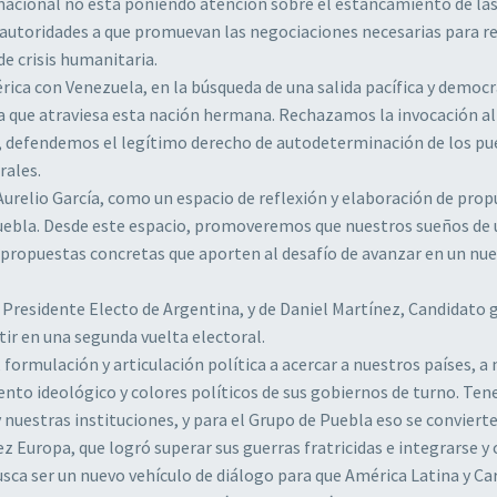
ernacional no está poniendo atención sobre el estancamiento de la
s autoridades a que promuevan las negociaciones necesarias para r
e crisis humanitaria.
ca con Venezuela, en la búsqueda de una salida pacífica y democr
r la que atraviesa esta nación hermana. Rechazamos la invocación a
, defendemos el legítimo derecho de autodeterminación de los pu
rales.
relio García, como un espacio de reflexión y elaboración de prop
 Puebla. Desde este espacio, promoveremos que nuestros sueños de
n propuestas concretas que aporten al desafío de avanzar en un nu
 Presidente Electo de Argentina, y de Daniel Martínez, Candidato
ir en una segunda vuelta electoral.
mulación y articulación política a acercar a nuestros países, a 
to ideológico y colores políticos de sus gobiernos de turno. Te
nuestras instituciones, y para el Grupo de Puebla eso se conviert
z Europa, que logró superar sus guerras fratricidas e integrarse y 
usca ser un nuevo vehículo de diálogo para que América Latina y Ca