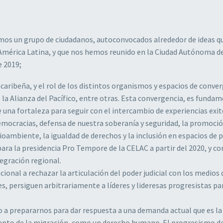
omos un grupo de ciudadanos, autoconvocados alrededor de ideas q
América Latina, y que nos hemos reunido en la Ciudad Autónoma d
e 2019;
ribeña, y el rol de los distintos organismos y espacios de conve
 Alianza del Pacífico, entre otras. Esta convergencia, es fundam
e una fortaleza para seguir con el intercambio de experiencias exi
democracias, defensa de nuestra soberanía y seguridad, la promoció
oambiente, la igualdad de derechos y la inclusión en espacios de 
para la presidencia Pro Tempore de la CELAC a partir del 2020, y c
tegración regional.
onal a rechazar la articulación del poder judicial con los medios 
, persiguen arbitrariamente a líderes y lideresas progresistas pa
 a prepararnos para dar respuesta a una demanda actual que es la
cepto de la migración, como un derecho humano. El progresismo d