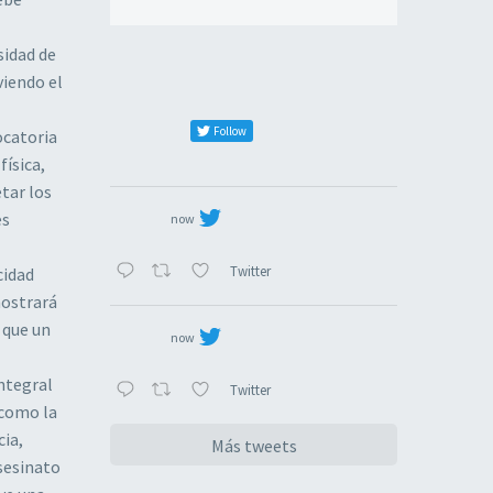
sidad de
viendo el
Follow
ocatoria
ísica,
tar los
es
now
Twitter
cidad
mostrará
 que un
now
ntegral
Twitter
, como la
cia,
Más tweets
sesinato