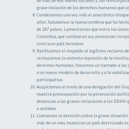
de más de 600 líderes sociales y 160 reincorpor
grave violación de los derechos humanos que a
Condenamos una vez más el anacrónico bloqueo 
años. Saludamos la nueva condena que ha hecho
de 187 países. Lamentamos que entre los únicos
Colombia, que cambiaron sus posiciones rompie
contra un país hermano.
Ratificamos el respaldo al legítimo reclamo del 
rechazamos la violenta represión de la movilizac
derechos humanos. Hacemos un llamado a las au
a un nuevo modelo de desarrollo y a la viabili
participativa.
Auspiciamos el envío de una delegación del Gru
nuestra preocupación por la persecución política
denuncias a las graves violaciones a los DDHH q
o asilados.
Llamamos la atención sobre la grave situación 
más de un mes muestran un país destrozado eco