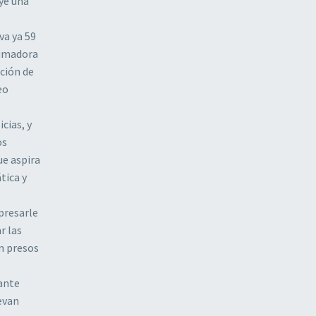
uye una
va ya 59
rumadora
ción de
eo
cias, y
os
ue aspira
tica y
presarle
r las
án presos
rante
evan