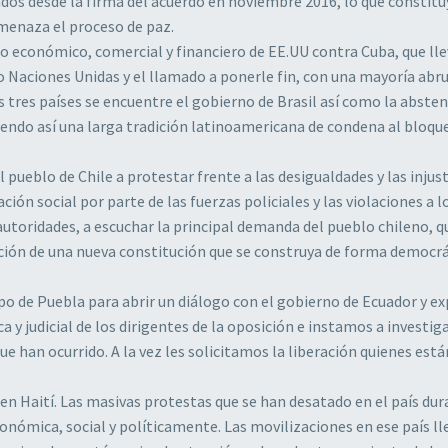
ados desde la firma del acuerdo en noviembre 2016, lo que constit
menaza el proceso de paz.
económico, comercial y financiero de EE.UU contra Cuba, que lle
 Naciones Unidas y el llamado a ponerle fin, con una mayoría ab
 tres países se encuentre el gobierno de Brasil así como la absten
ndo así una larga tradición latinoamericana de condena al bloqu
pueblo de Chile a protestar frente a las desigualdades y las injusti
ión social por parte de las fuerzas policiales y las violaciones a l
toridades, a escuchar la principal demanda del pueblo chileno, q
zación de una nueva constitución que se construya de forma democrá
po de Puebla para abrir un diálogo con el gobierno de Ecuador y ex
 y judicial de los dirigentes de la oposición e instamos a investiga
ue han ocurrido. A la vez les solicitamos la liberación quienes est
en Haití. Las masivas protestas que se han desatado en el país du
nómica, social y políticamente. Las movilizaciones en ese país ll