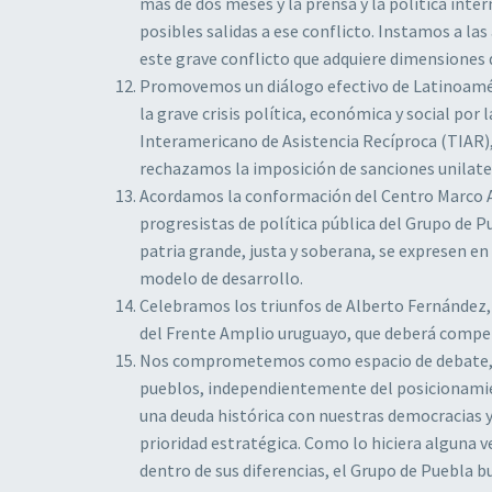
más de dos meses y la prensa y la política int
posibles salidas a ese conflicto. Instamos a la
este grave conflicto que adquiere dimensiones d
Promovemos un diálogo efectivo de Latinoaméri
la grave crisis política, económica y social po
Interamericano de Asistencia Recíproca (TIAR)
rechazamos la imposición de sanciones unilate
Acordamos la conformación del Centro Marco Au
progresistas de política pública del Grupo de
patria grande, justa y soberana, se expresen e
modelo de desarrollo.
Celebramos los triunfos de Alberto Fernández,
del Frente Amplio uruguayo, que deberá compet
Nos comprometemos como espacio de debate, for
pueblos, independientemente del posicionamien
una deuda histórica con nuestras democracias y 
prioridad estratégica. Como lo hiciera alguna ve
dentro de sus diferencias, el Grupo de Puebla b