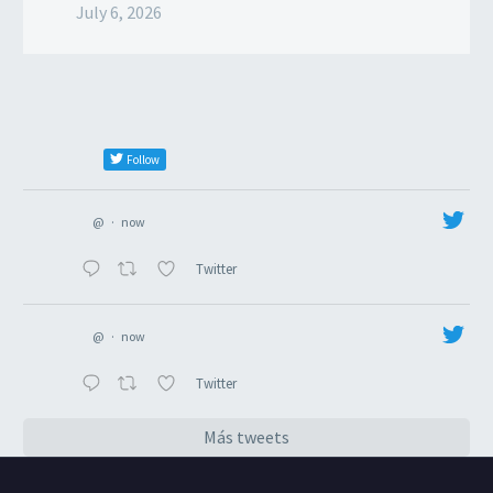
July 6, 2026
Follow
@
·
now
Twitter
@
·
now
Twitter
Más tweets