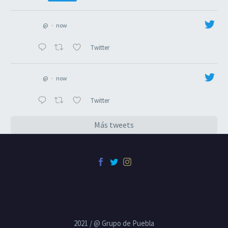
@
·
now
Twitter
@
·
now
Twitter
Más tweets
2021 / @ Grupo de Puebla