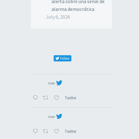
alerta sobre una señal de
alarma democrática
July 6, 2026
Follow
now
Twitter
now
Twitter