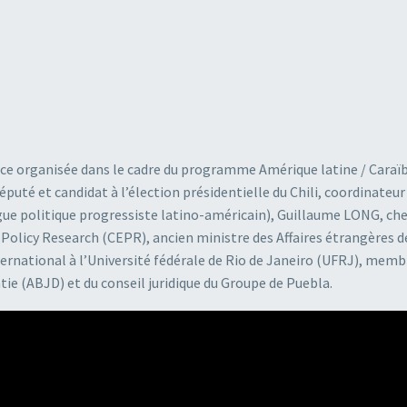
ence organisée dans le cadre du programme Amérique latine / Caraï
té et candidat à l’élection présidentielle du Chili, coordinateur
ogue politique progressiste latino-américain), Guillaume LONG, ch
 Policy Research (CEPR), ancien ministre des Affaires étrangères d
ernational à l’Université fédérale de Rio de Janeiro (UFRJ), memb
tie (ABJD) et du conseil juridique du Groupe de Puebla.