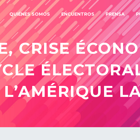
QUIÉNES SOMOS
ENCUENTROS
PRENSA
P
, CRISE ÉCON
YCLE ÉLECTORAL 
 L’AMÉRIQUE LA