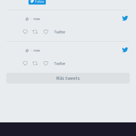
Follow
@
·
now
Twitter
@
·
now
Twitter
Más tweets