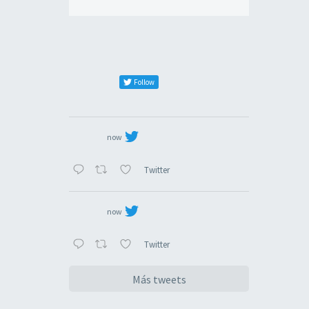
Follow
now
Twitter
now
Twitter
Más tweets