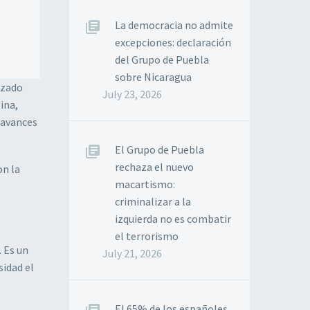
La democracia no admite
excepciones: declaración
del Grupo de Puebla
sobre Nicaragua
izado
July 23, 2026
ina,
 avances
El Grupo de Puebla
rechaza el nuevo
on la
macartismo:
criminalizar a la
izquierda no es combatir
el terrorismo
. Es un
July 21, 2026
idad el
El 65% de los españoles