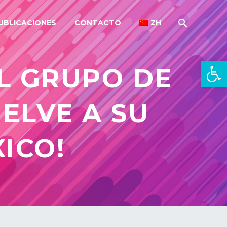
UBLICACIONES
CONTACTO
ZH
Open 
EL GRUPO DE
ELVE A SU
ICO!