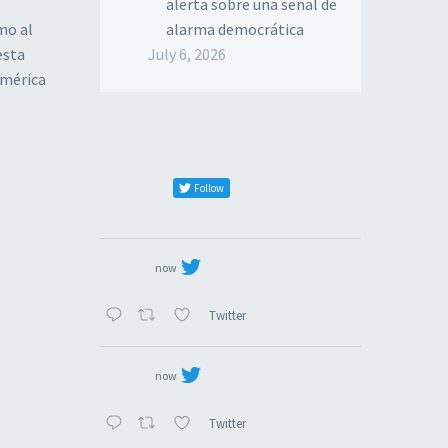
alerta sobre una señal de
mo al
alarma democrática
esta
July 6, 2026
América
Follow
now
Twitter
now
Twitter