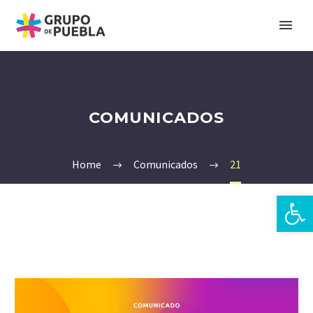
COMUNICADOS
Home
Comunicados
21
Open 
zh