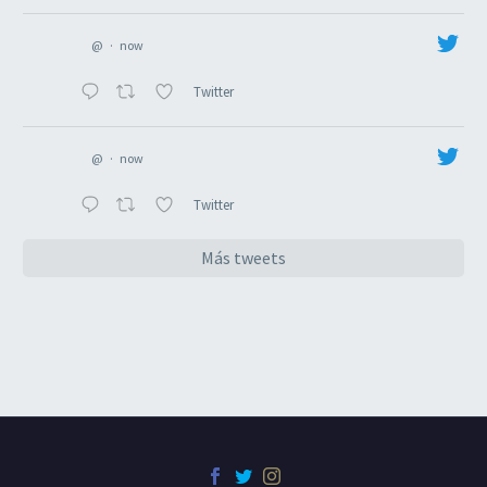
@
·
now
Twitter
@
·
now
Twitter
Más tweets