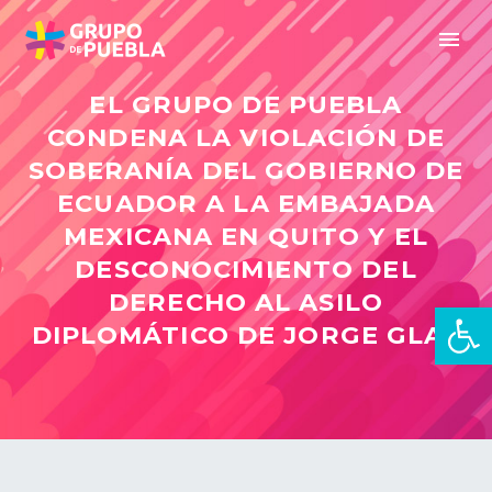
EL GRUPO DE PUEBLA
CONDENA LA VIOLACIÓN DE
SOBERANÍA DEL GOBIERNO DE
ECUADOR A LA EMBAJADA
MEXICANA EN QUITO Y EL
DESCONOCIMIENTO DEL
DERECHO AL ASILO
Open 
DIPLOMÁTICO DE JORGE GLAS
zh