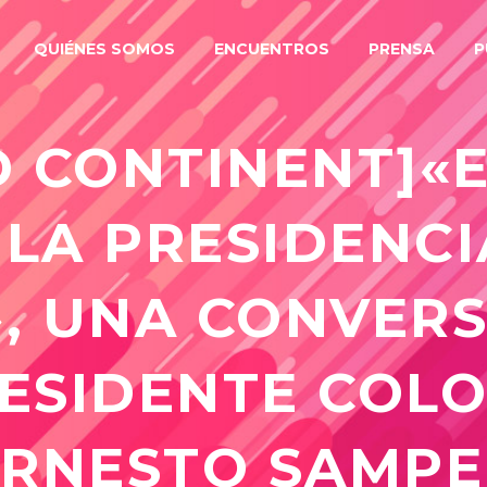
QUIÉNES SOMOS
ENCUENTROS
PRENSA
P
D CONTINENT]«E
 LA PRESIDENCI
, UNA CONVER
RESIDENTE COL
ERNESTO SAMPE