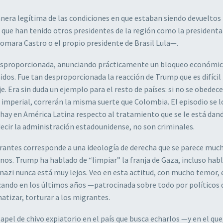
anera legítima de las condiciones en que estaban siendo devueltos 
ue han tenido otros presidentes de la región como la presidenta
omara Castro o el propio presidente de Brasil Lula—.
desproporcionada, anunciando prácticamente un bloqueo económic
dos. Fue tan desproporcionada la reacción de Trump que es difícil
. Era sin duda un ejemplo para el resto de países: si no se obedec
imperial, correrán la misma suerte que Colombia. El episodio se 
e hay en América Latina respecto al tratamiento que se le está dan
decir la administración estadounidense, no son criminales.
grantes corresponde a una ideología de derecha que se parece much
nos. Trump ha hablado de “limpiar” la franja de Gaza, incluso habl
 nazi nunca está muy lejos. Veo en esta actitud, con mucho temor, 
ando en los últimos años —patrocinada sobre todo por políticos 
atizar, torturar a los migrantes.
pel de chivo expiatorio en el país que busca echarlos —y en el que,