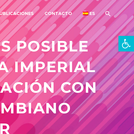
UBLICACIONES
CONTACTO
ES
Abrir 
S POSIBLE
A IMPERIAL
SACIÓN CON
OMBIANO
R