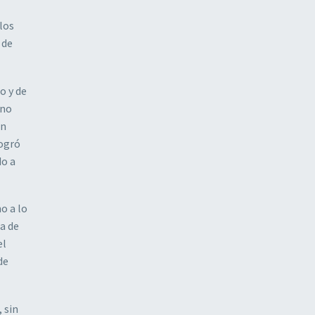
los
 de
o y de
 no
en
logró
do a
o a lo
a de
el
de
 sin