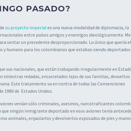
MINGO PASADO?
 de
su proyecto imperial
es una nueva modalidad de diplomacia, la
ternacionales entre países amigos y enemigos ideológicamente. Me
ra sentar un precedente desproporcionado. Lo único que quería e
no y humano para los colombianos que estaban siendo deportados
ue sus nacionales, que están trabajando irregularmente en Estad
siniestras redadas, encarcelados lejos de sus familias, devueltos 
mana. Este tratamiento va en contra de todas las Convenciones
 de 1980 de Estados Unidos.
viones venían sólo criminales, asesinos, narcotraficantes colomb
 que ningún inmigrante deportado en esos aviones tenía anteced
como animales, enjaularlos y devolverlos esposados de pies y manos