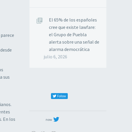
El 65% de los españoles
cree que existe lawfare:
el Grupo de Puebla
 parece
alerta sobre una señal de
l
alarma democrática
 desde
julio 6, 2026
os
a sus
Follow
ianos.
entes
. En los
now