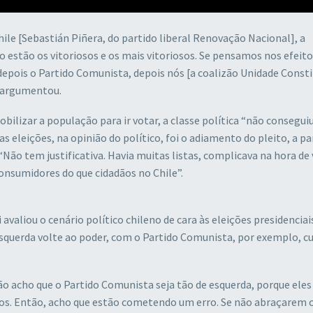
hile [Sebastián Piñera, do partido liberal Renovação Nacional], a
 estão os vitoriosos e os mais vitoriosos. Se pensamos nos efeito
pois o Partido Comunista, depois nós [a coalizão Unidade Consti
, argumentou.
lizar a população para ir votar, a classe política “não conseguiu
s eleições, na opinião do político, foi o adiamento do pleito, a 
“Não tem justificativa. Havia muitas listas, complicava na hora de 
onsumidores do que cidadãos no Chile”.
valiou o cenário político chileno de cara às eleições presidenciai
squerda volte ao poder, com o Partido Comunista, por exemplo, cu
ão acho que o Partido Comunista seja tão de esquerda, porque eles 
cos. Então, acho que estão cometendo um erro. Se não abraçarem 