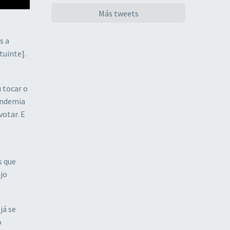
Más tweets
s a
tuinte].
 tocar o
pandemia
votar. E
s que
jo
já se
o