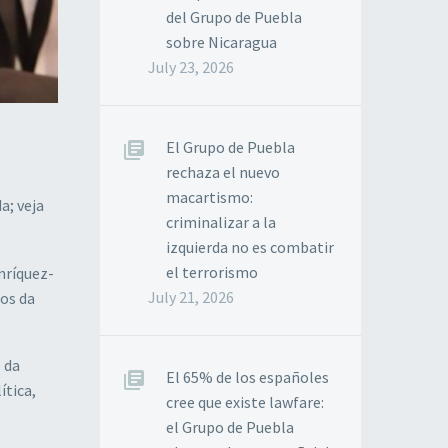
del Grupo de Puebla
sobre Nicaragua
July 23, 2026
El Grupo de Puebla
rechaza el nuevo
macartismo:
a; veja
criminalizar a la
izquierda no es combatir
el terrorismo
nríquez-
July 21, 2026
dos da
 da
El 65% de los españoles
tica,
cree que existe lawfare:
el Grupo de Puebla