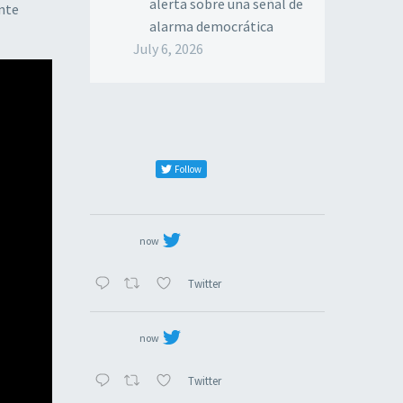
alerta sobre una señal de
ante
alarma democrática
July 6, 2026
Follow
now
Twitter
now
Twitter