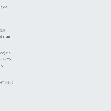
da da
 que
aterais,
ac) e a
l) – “o
e o
ômbia, o
r