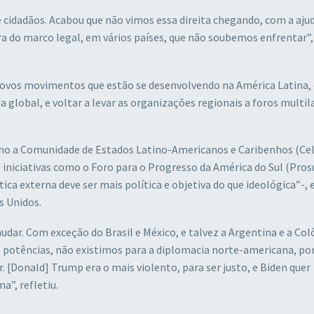
 cidadãos. Acabou que não vimos essa direita chegando, com a aju
a do marco legal, em vários países, que não soubemos enfrentar”,
 novos movimentos que estão se desenvolvendo na América Latina,
a global, e voltar a levar as organizações regionais a foros multil
omo a Comunidade de Estados Latino-Americanos e Caribenhos (Cel
iniciativas como o Foro para o Progresso da América do Sul (Prosu
tica externa deve ser mais política e objetiva do que ideológica”-, 
s Unidos.
dar. Com exceção do Brasil e México, e talvez a Argentina e a Col
s potências, não existimos para a diplomacia norte-americana, po
 [Donald] Trump era o mais violento, para ser justo, e Biden quer
a”, refletiu.