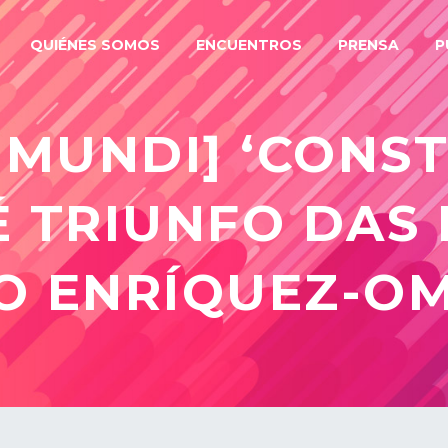
QUIÉNES SOMOS
ENCUENTROS
PRENSA
P
 MUNDI] ‘CONST
 TRIUNFO DAS 
O ENRÍQUEZ-OM