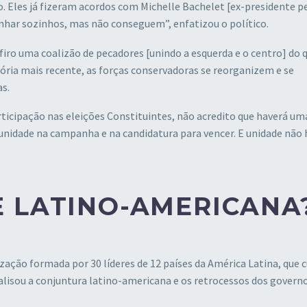
 Eles já fizeram acordos com Michelle Bachelet [ex-presidente p
nhar sozinhos, mas não conseguem”, enfatizou o político.
firo uma coalizão de pecadores [unindo a esquerda e o centro] do 
tória mais recente, as forças conservadoras se reorganizem e se
s.
articipação nas eleições Constituintes, não acredito que haverá um
unidade na campanha e na candidatura para vencer. E unidade não 
 LATINO-AMERICANA
ação formada por 30 líderes de 12 países da América Latina, que
isou a conjuntura latino-americana e os retrocessos dos govern