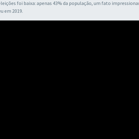
 eleições foi baixa: apenas 43% da população, um fato impression
eu em 2019.