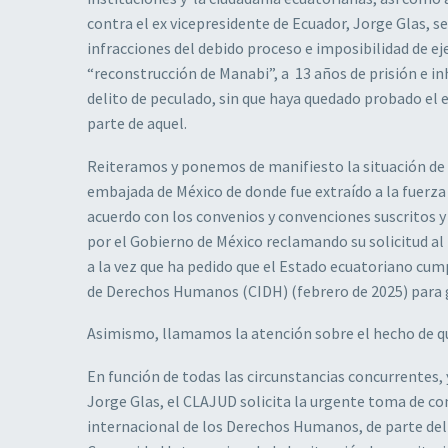
contra el ex vicepresidente de Ecuador, Jorge Glas, s
infracciones del debido proceso e imposibilidad de e
“reconstrucción de Manabi”, a 13 años de prisión e inh
delito de peculado, sin que haya quedado probado el e
parte de aquel.
Reiteramos y ponemos de manifiesto la situación de a
embajada de México de donde fue extraído a la fuerz
acuerdo con los convenios y convenciones suscritos y 
por el Gobierno de México reclamando su solicitud a
a la vez que ha pedido que el Estado ecuatoriano cu
de Derechos Humanos (CIDH) (febrero de 2025) para ga
Asimismo, llamamos la atención sobre el hecho de que 
En función de todas las circunstancias concurrentes, 
Jorge Glas, el CLAJUD solicita la urgente toma de co
internacional de los Derechos Humanos, de parte del 