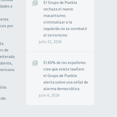
El Grupo de Puebla
idades e
rechaza el nuevo
macartismo:
tente
criminalizar a la
icos por
izquierda no es combatir
el terrorismo
julio 21, 2026
la
en de
reiterada
El 65% de los españoles
diente,
cree que existe lawfare:
mericana
el Grupo de Puebla
alerta sobre una señal de
Glas.
alarma democrática
julio 6, 2026
tido