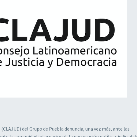
 (CLAJUD) del Grupo de Puebla denuncia, una vez más, ante las
ante la comunidad internacional, la persecución política judicial 