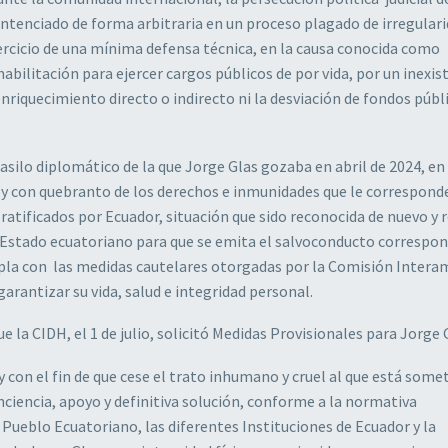
entenciado de forma arbitraria en un proceso plagado de irregular
jercicio de una mínima defensa técnica, en la causa conocida como
abilitación para ejercer cargos públicos de por vida, por un inexis
nriquecimiento directo o indirecto ni la desviación de fondos públ
silo diplomático de la que Jorge Glas gozaba en abril de 2024, en 
a y con quebranto de los derechos e inmunidades que le correspond
ratificados por Ecuador, situación que sido reconocida de nuevo y 
l Estado ecuatoriano para que se emita el salvoconducto correspon
mpla con las medidas cautelares otorgadas por la Comisión Intera
rantizar su vida, salud e integridad personal.
la CIDH, el 1 de julio, solicitó Medidas Provisionales para Jorge 
y con el fin de que cese el trato inhumano y cruel al que está some
nciencia, apoyo y definitiva solución, conforme a la normativa
Pueblo Ecuatoriano, las diferentes Instituciones de Ecuador y la